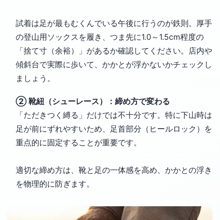
試着は足が最もむくんでいる午後に行うのが鉄則。厚手
の登山用ソックスを履き、つま先に1.0～1.5cm程度の
「捨て寸（余裕）」があるか確認してください。店内や
傾斜台で実際に歩いて、かかとが浮かないかチェックし
ましょう。
② 靴紐（シューレース）：締め方で変わる
「ただきつく縛る」だけでは不十分です。特に下山時は
足が前にずれやすいため、足首部分（ヒールロック）を
重点的に固定することが重要です。
適切な締め方は、靴と足の一体感を高め、かかとの浮き
を物理的に防ぎます。