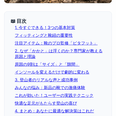
📖 目次
1. 今すぐできる！3つの基本対策
フィッティングと靴紐の重要性
注目アイテム：靴のプロ監修「ピタフット」
2. なぜ「かかと」は浮くのか？専門家が教える
原因と理論
原因の9割は「サイズ」と「隙間」
インソールを変えるだけで劇的に変わる
3. 登山者のリアルな声と成功事例
みんなの悩み：新品の靴での激痛体験
これが効いた！ユーザーの実践テクニック
快適な足元がもたらす登山の喜び
4. まとめ：あなたに最適な解決策はこれだ