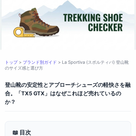
La Sportiva (スポルティバ
トップ
>
ブランド別ガイド
>
La Sportiva (スポルティバ) 登山靴
のサイズ感と選び方
登山靴の安定性とアプローチシューズの軽快さを融
合。「TX5 GTX」はなぜこれほど売れているの
か？
📖 目次